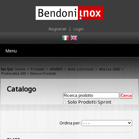
Registrati
|
Login
Menu
Sei Qui:
Home
>
Prodotti
>
ARMADI
>
Ante scorrevoli
>
Altezza 2000
>
Profondità 500
> Elenco Prodotti
Catalogo
Solo Prodotti Sprint
Ordina per: