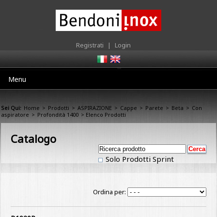
Registrati
|
Login
Menu
Sei Qui:
Home
>
Prodotti
>
ASPIRAZIONE
>
Cappe
>
Parete
>
Beta
>
Con
aspiratore
>
Profondità 1400
> Elenco Prodotti
Catalogo
Solo Prodotti Sprint
Ordina per: