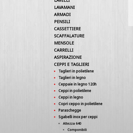
LAVELLI
LAVAMANI
ARMADI
PENSILI
CASSETTIERE
SCAFFALATURE
MENSOLE
CARRELLI
ASPIRAZIONE
CEPPI E TAGLIERI
Taglieri in polietilene
Taglieri in legno
Ceppaie in legno 120h
Ceppi in polietilene
Ceppi in legno
Copri ceppo in polietilene
Paraschegge
Sgabelli inox per ceppi
Altezza 640
Componibili