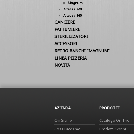
Magnum
Altezza 740
Altezza 860
GANCIERE
PATTUMIERE
STERILIZZATORI
ACCESSORI
RETRO BANCHI "MAGNUM"
LINEA PIZZERIA
NOVITÁ
AZIENDA
PRODOTTI
Chi Siamo
Catalogo On-line
Cosa Facciamo
Prodotti 'Sprint'