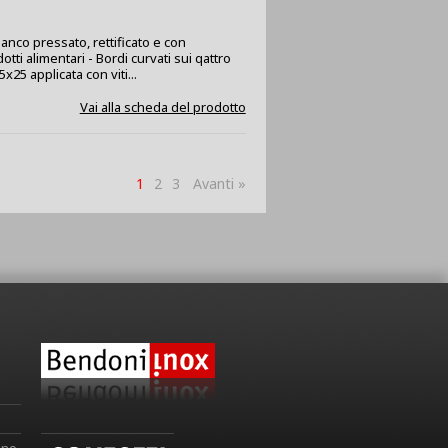
ianco pressato, rettificato e con
dotti alimentari - Bordi curvati sui qattro
5x25 applicata con viti...
Vai alla scheda del prodotto
1
2
3
Avanti »
ino