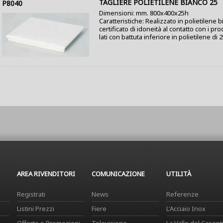
TAGLIERE POLIETILENE BIANCO 25
P8040
Dimensioni: mm. 800x400x25h
Caratteristiche: Realizzato in polietilene b
certificato di idoneità al contatto con i pro
lati con battuta inferiore in polietilene di 2
AREA RIVENDITORI
COMUNICAZIONE
UTILITÀ
Registrati
News
Referenze
Listini Prezzi
Fiere
L'Acciaio Inox
Offerte e Promozioni
Televisione
La Valle del Casent