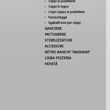
Ceppi in polietilene
Ceppi in legno
Copri ceppo in polietilene
Paraschegge
Sgabelli inox per ceppi
GANCIERE
PATTUMIERE
STERILIZZATORI
ACCESSORI
RETRO BANCHI "MAGNUM"
LINEA PIZZERIA
NOVITÁ