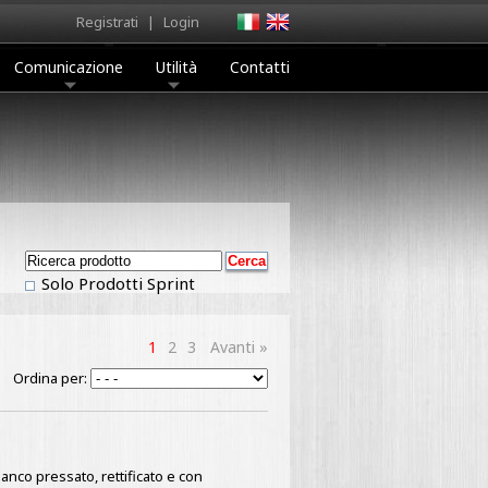
Registrati
|
Login
Comunicazione
Utilità
Contatti
Solo Prodotti Sprint
1
2
3
Avanti »
Ordina per:
ianco pressato, rettificato e con