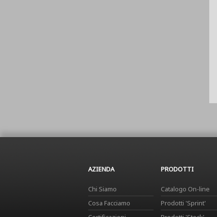
AZIENDA
PRODOTTI
Chi Siamo
Catalogo On-line
Cosa Facciamo
Prodotti 'Sprint'
Certificazioni
Prodotti 'Stock'