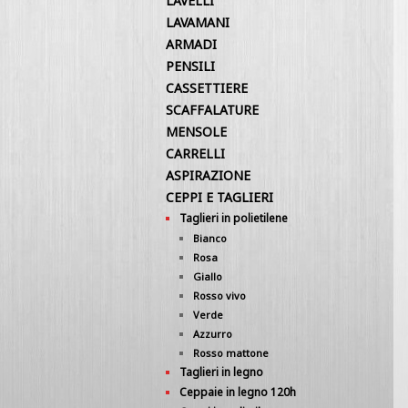
LAVELLI
LAVAMANI
ARMADI
PENSILI
CASSETTIERE
SCAFFALATURE
MENSOLE
CARRELLI
ASPIRAZIONE
CEPPI E TAGLIERI
Taglieri in polietilene
Bianco
Rosa
Giallo
Rosso vivo
Verde
Azzurro
Rosso mattone
Taglieri in legno
Ceppaie in legno 120h