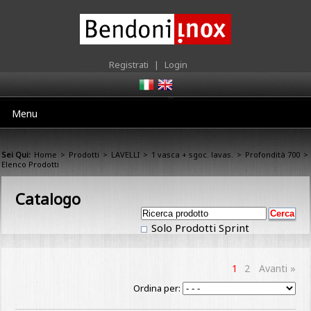
Registrati
|
Login
Menu
Sei Qui:
Home
>
Prodotti
>
LAVELLI
>
1 vasca + sgoc. lavas.
>
Profondità 700
>
Elenco Prodotti
Catalogo
Solo Prodotti Sprint
1
2
Avanti »
Ordina per: