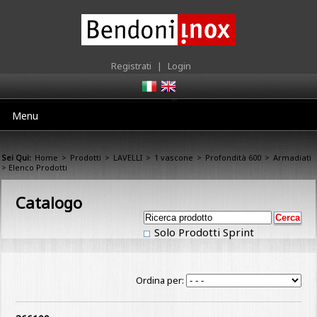
Registrati
|
Login
Menu
Sei Qui:
Home
>
Prodotti
>
LAVELLI
>
1 vascone
>
Profondità 600
>
Armadiati
> Elenco Prodotti
Catalogo
Solo Prodotti Sprint
Ordina per: