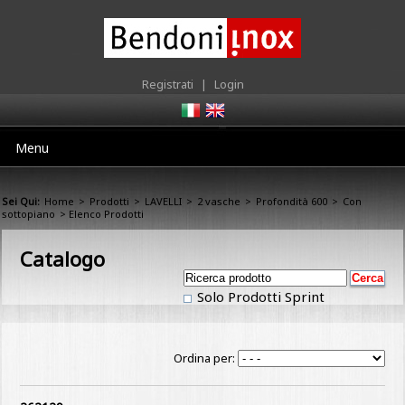
Registrati
|
Login
Menu
Sei Qui:
Home
>
Prodotti
>
LAVELLI
>
2 vasche
>
Profondità 600
>
Con
sottopiano
> Elenco Prodotti
Catalogo
Solo Prodotti Sprint
Ordina per: