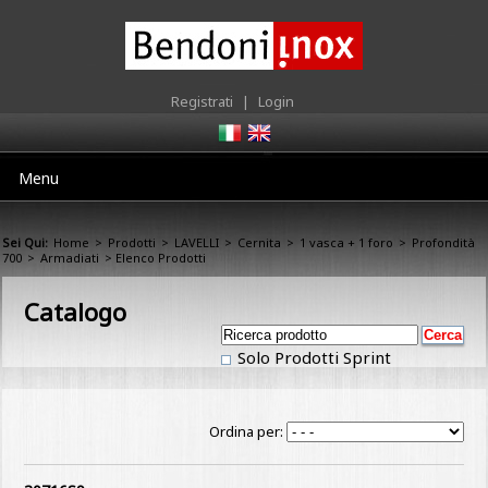
Registrati
|
Login
Menu
Sei Qui:
Home
>
Prodotti
>
LAVELLI
>
Cernita
>
1 vasca + 1 foro
>
Profondità
700
>
Armadiati
> Elenco Prodotti
Catalogo
Solo Prodotti Sprint
Ordina per: