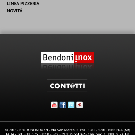
LINEA PIZZERIA
NOVITÁ
© 2013 - BENDONI INOX srl - Via San Marco 9 Fraz. SOCI - 52010 BIBBIENA (AR)
ITALIA - Tel. +39.0575.560231 - Fax +39.0575.561362 - Cap. Soc. 15.000 i.v. - C.Fis.