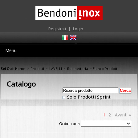
Registrati
|
Login
Menu
Sei Qui:
Home
>
Prodotti
>
LAVELLI
>
Rubinetteria
> Elenco Prodotti
Catalogo
Solo Prodotti Sprint
1
2
Avanti »
Ordina per: