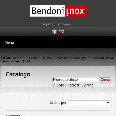
Registrati
|
Login
Menu
Sei Qui:
Home
>
Prodotti
>
LAVELLI
>
Servizio lavastoviglie
>
Piani con vasca
+ foro
> Elenco Prodotti
Catalogo
Solo Prodotti Sprint
Ordina per: