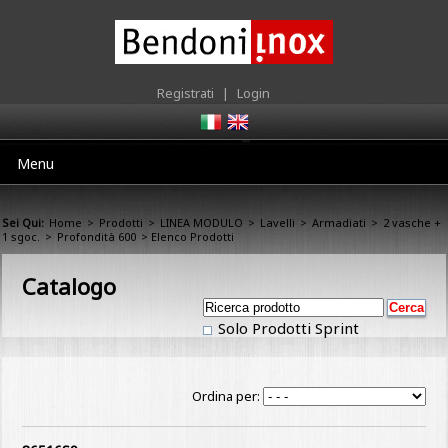
Registrati
|
Login
Menu
Sei Qui:
Home
>
Prodotti
>
LINEA MODULO
>
Lavelli
>
Armadiati
>
2 vasche +
1 sgoc.
>
Profondità 600
> Elenco Prodotti
Catalogo
Solo Prodotti Sprint
Ordina per: