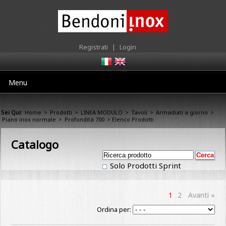
Registrati
|
Login
Menu
Sei Qui:
Home
>
Prodotti
>
LINEA MODULO
>
Tavoli
>
Armadiati a giorno
>
Piano inox normale
>
Profondità 700
> Elenco Prodotti
Catalogo
Solo Prodotti Sprint
1
2
Avanti »
Ordina per: