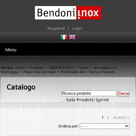
Registrati
|
Login
Menu
Sei Qui:
Home
>
Prodotti
>
LINEA MODULO
>
Tavoli
>
Armadiati con
tramoggia
>
Piano inox normale
>
Profondità 600
> Elenco Prodotti
Catalogo
Solo Prodotti Sprint
1
2
Avanti »
Ordina per: