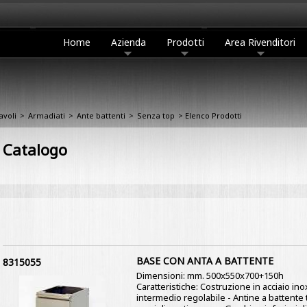
Home
Azienda
Prodotti
Area Rivenditori
avoli
>
Armadiati
>
Ante battenti
>
Senza top
> Elenco Prodotti
Catalogo
BASE CON ANTA A BATTENTE
8315055
Dimensioni: mm. 500x550x700+150h
Caratteristiche: Costruzione in acciaio ino
intermedio regolabile - Antine a battente