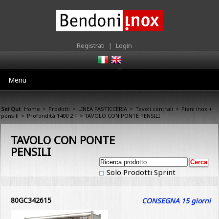
Registrati
|
Login
Menu
Sei Qui:
Home
>
Prodotti
>
LINEA PASTICCERIA
>
Tavoli centrali
>
Piani inox +
pensili
>
Profondità 1400 2 F
> TAVOLO CON PONTE PENSILI
TAVOLO CON PONTE
PENSILI
Solo Prodotti Sprint
80GC342615
CONSEGNA 15 giorni