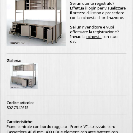
Sei un utente registrato?
Effettua il
login
per visualizzare
il prezzo di listino e procedere
con la richiesta di ordinazione.
Sei un rivenditore e vuoi
effettuare la registrazione?
Inviaci la
richiesta
con i tuoi
dati.
Galleria:
Codice articolo:
80GC342615
Caratteristiche:
Piano centrale con bordo raggiato - Fronte "A" attrezzato con:
Cassettiera 4C di mm. 400 + Due elementi con ante battenti con