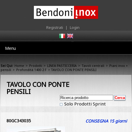
Registrati
|
Login
Menu
Sei Qui:
Home
>
Prodotti
>
LINEA PASTICCERIA
>
Tavoli centrali
>
Piani inox +
pensili
>
Profondità 1400 2 F
> TAVOLO CON PONTE PENSILI
TAVOLO CON PONTE
PENSILI
Solo Prodotti Sprint
80GC343035
CONSEGNA 15 giorni