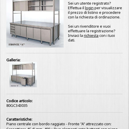
Sei un utente registrato?
Effettua il
login
per visualizzare
il prezzo di listino e procedere
con la richiesta di ordinazione.
Sei un rivenditore e vuoi
effettuare la registrazione?
Inviaci la
richiesta
con i tuoi
dati.
Galleria:
Codice articolo:
80GC343035
Caratteristiche:
Piano centrale con bordo raggiato - Fronte "A" attrezzato con:
Cassettiera 4C di mm. 400 + Due elementi ante battenti con piano