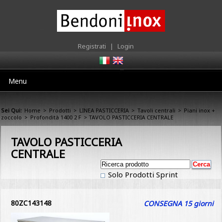
Registrati
|
Login
Menu
Sei Qui:
Home
>
Prodotti
>
LINEA PASTICCERIA
>
Tavoli centrali
>
Piani inox +
zoccolo
>
Profondità 1400 2 F
> TAVOLO PASTICCERIA CENTRALE
TAVOLO PASTICCERIA
CENTRALE
Solo Prodotti Sprint
80ZC143148
CONSEGNA 15 giorni