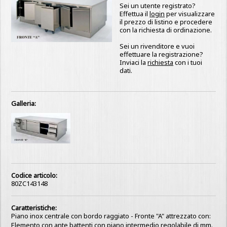
Sei un utente registrato?
Effettua il
login
per visualizzare
il prezzo di listino e procedere
con la richiesta di ordinazione.
Sei un rivenditore e vuoi
effettuare la registrazione?
Inviaci la
richiesta
con i tuoi
dati.
Galleria:
Codice articolo:
80ZC143148
Caratteristiche:
Piano inox centrale con bordo raggiato - Fronte "A" attrezzato con:
Elemento con ante battenti con piano intermedio regolabile di mm.