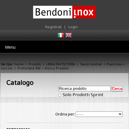
Registrati
|
Login
Menu
Sei Qui:
Home
>
Prodotti
>
LINEA PASTICCERIA
>
Tavoli centrali
>
Piani inox +
zoccolo
>
Profondità 900
> Elenco Prodotti
Catalogo
Solo Prodotti Sprint
Ordina per: