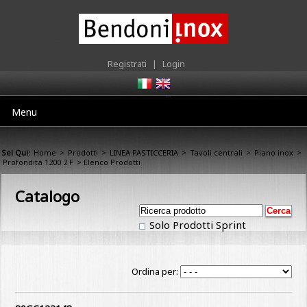
Registrati
|
Login
Menu
Sei Qui:
Home
>
Prodotti
>
LINEA PASTICCERIA
>
Tavoli centrali
>
Piano inox
>
Profondità 1200 2 F
> Elenco Prodotti
Catalogo
Solo Prodotti Sprint
Ordina per: