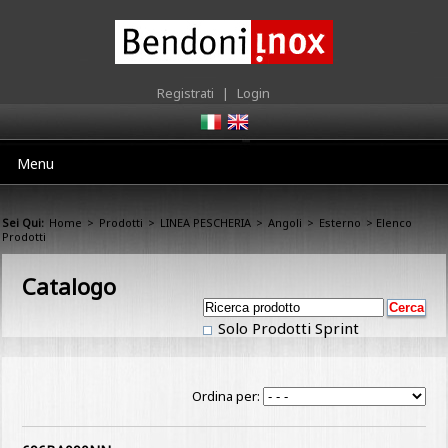
Registrati
|
Login
Menu
Sei Qui:
Home
>
Prodotti
>
LINEA PESCHERIA
>
Angoli
>
Esterno
> Elenco
Prodotti
Catalogo
Solo Prodotti Sprint
Ordina per: