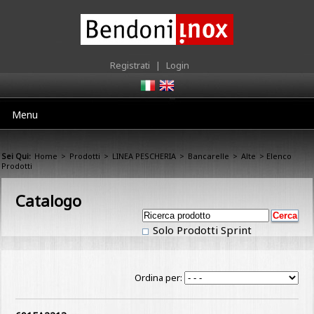
Registrati
|
Login
Menu
Sei Qui:
Home
>
Prodotti
>
LINEA PESCHERIA
>
Bancarelle
>
Alte
> Elenco
Prodotti
Catalogo
Solo Prodotti Sprint
Ordina per: