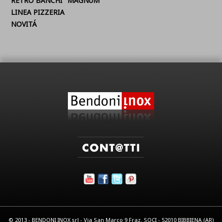
RETRO BANCHI "MAGNUM"
LINEA PIZZERIA
NOVITÁ
© 2013 - BENDONI INOX srl - Via San Marco 9 Fraz. SOCI - 52010 BIBBIENA (AR)