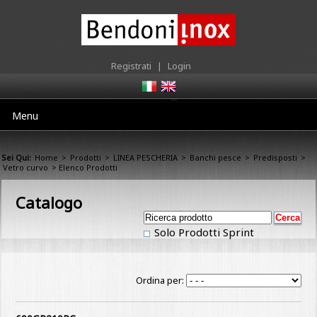
Registrati
|
Login
Menu
Sei Qui:
Home
>
Prodotti
>
LINEA PESCHERIA
>
Banchi pesce
>
Predisposti
>
Vetro curvo
> Elenco Prodotti
Catalogo
Solo Prodotti Sprint
Ordina per: