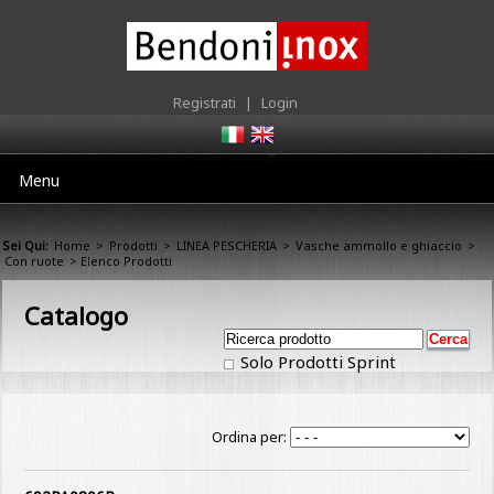
Registrati
|
Login
Menu
Sei Qui:
Home
>
Prodotti
>
LINEA PESCHERIA
>
Vasche ammollo e ghiaccio
>
Con ruote
> Elenco Prodotti
Catalogo
Solo Prodotti Sprint
Ordina per: