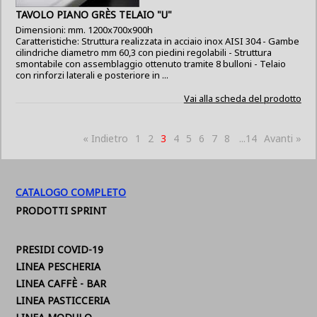
TAVOLO PIANO GRÈS TELAIO "U"
Dimensioni: mm. 1200x700x900h
Caratteristiche: Struttura realizzata in acciaio inox AISI 304 - Gambe
cilindriche diametro mm 60,3 con piedini regolabili - Struttura
smontabile con assemblaggio ottenuto tramite 8 bulloni - Telaio
con rinforzi laterali e posteriore in ...
Vai alla scheda del prodotto
« Indietro
1
2
3
4
5
6
7
8
...14
Avanti »
CATALOGO COMPLETO
PRODOTTI SPRINT
PRESIDI COVID-19
LINEA PESCHERIA
LINEA CAFFÈ - BAR
LINEA PASTICCERIA