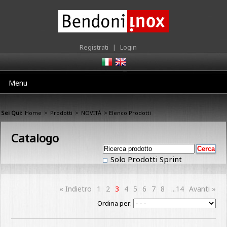
Registrati
|
Login
Menu
Sei Qui:
Home
>
Prodotti
>
NOVITÁ
> Elenco Prodotti
Catalogo
Solo Prodotti Sprint
« Indietro
1
2
3
4
5
6
7
8
...14
Avanti »
Ordina per: