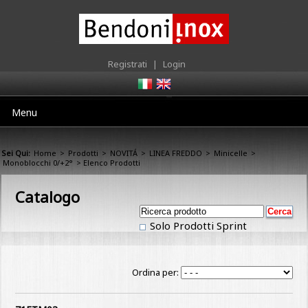
Registrati
|
Login
Menu
Sei Qui:
Home
>
Prodotti
>
NOVITÁ
>
LINEA FREDDO
>
Minicelle
>
Monoblocchi 0/+2°
> Elenco Prodotti
Catalogo
Solo Prodotti Sprint
Ordina per: