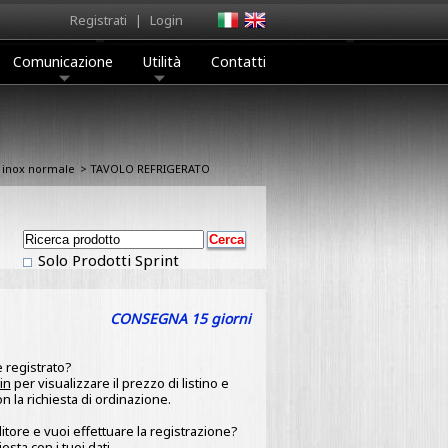
Registrati
|
Login
Comunicazione
Utilità
Contatti
 inox normale
> TAVOLO REFRIGERATO
Solo Prodotti Sprint
CONSEGNA 15 giorni
 registrato?
in
per visualizzare il prezzo di listino e
 la richiesta di ordinazione.
itore e vuoi effettuare la registrazione?
iesta
con i tuoi dati.