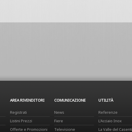
AREA RIVENDITORI
COMUNICAZIONE
UTILITÀ
Registrati
News
Referenze
Listini Prezzi
Fiere
L'Acciaio Inox
Offerte e Promozioni
Televisione
La Valle del Casent