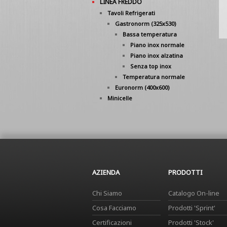
LINEA FREDDO
Tavoli Refrigerati
Gastronorm (325x530)
Bassa temperatura
Piano inox normale
Piano inox alzatina
Senza top inox
Temperatura normale
Euronorm (400x600)
Minicelle
AZIENDA
PRODOTTI
Chi Siamo
Catalogo On-line
Cosa Facciamo
Prodotti 'Sprint'
Certificazioni
Prodotti 'Stock'