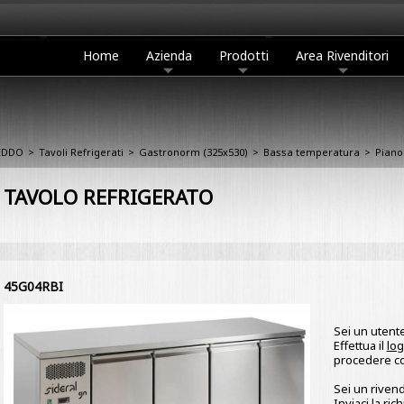
Home
Azienda
Prodotti
Area Rivenditori
REDDO
>
Tavoli Refrigerati
>
Gastronorm (325x530)
>
Bassa temperatura
>
Piano
TAVOLO REFRIGERATO
45G04RBI
Sei un utente
Effettua il
log
procedere con
Sei un rivend
Inviaci la
rich