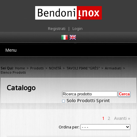
Registrati
|
Login
Menu
Sei Qui:
Home
>
Prodotti
>
NOVITÁ
>
TAVOLI PIANI "GRÈS"
>
Armadiati
>
Elenco Prodotti
Catalogo
Solo Prodotti Sprint
1
2
Avanti »
Ordina per: