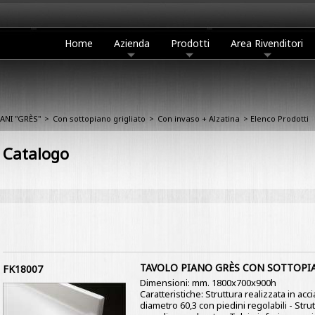
Home
Azienda
Prodotti
Area Rivenditori
IANI "GRÈS"
>
Con sottopiano grigliato
>
Con invaso + Alzatina
> Elenco Prodotti
Catalogo
TAVOLO PIANO GRÈS CON SOTTOPI
FK18007
Dimensioni: mm. 1800x700x900h
Caratteristiche: Struttura realizzata in ac
diametro 60,3 con piedini regolabili - St