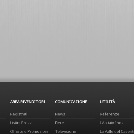
AREA RIVENDITORI
COMUNICAZIONE
UTILITÀ
Registrati
News
Referenze
Listini Prezzi
Fiere
L'Acciaio Inox
Offerte e Promozioni
Televisione
La Valle del Casent