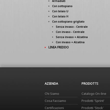
Armadiati
Con sottopiano
Con telaio U
Con telaio H
Con sottopiano grigliato
Senza invaso - Centrale
Con invaso - Centrale
Senza invaso + Alzatina
Con invaso + Alzatina
LINEA FREDDO
AZIENDA
PRODOTTI
Chi Siamo
Catalogo On-line
Cosa Facciamo
Prodotti 'Sprint'
Certificazioni
Prodotti 'Stock'