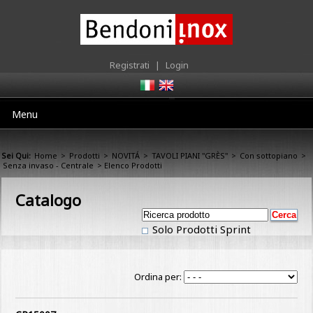
Registrati
|
Login
Menu
Sei Qui:
Home
>
Prodotti
>
NOVITÁ
>
TAVOLI PIANI "GRÈS"
>
Con sottopiano
>
Senza invaso - Centrale
> Elenco Prodotti
Catalogo
Solo Prodotti Sprint
Ordina per: