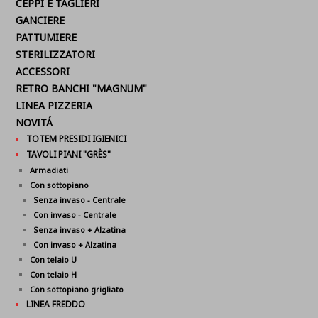
CEPPI E TAGLIERI
GANCIERE
PATTUMIERE
STERILIZZATORI
ACCESSORI
RETRO BANCHI "MAGNUM"
LINEA PIZZERIA
NOVITÁ
TOTEM PRESIDI IGIENICI
TAVOLI PIANI "GRÈS"
Armadiati
Con sottopiano
Senza invaso - Centrale
Con invaso - Centrale
Senza invaso + Alzatina
Con invaso + Alzatina
Con telaio U
Con telaio H
Con sottopiano grigliato
LINEA FREDDO