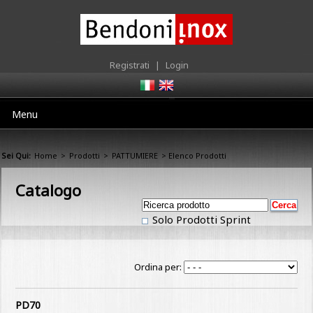
Registrati
|
Login
Menu
Sei Qui:
Home
>
Prodotti
>
PATTUMIERE
> Elenco Prodotti
Catalogo
Solo Prodotti Sprint
Ordina per:
PD70