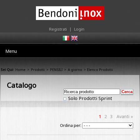
Registrati
|
Login
Menu
Sei Qui:
Home
>
Prodotti
>
PENSILI
>
A giorno
> Elenco Prodotti
Catalogo
Solo Prodotti Sprint
1
2
3
Avanti »
Ordina per: