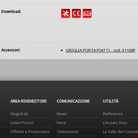
Download:
Accessori:
GRIGLIA PORTA PIATTI - cod. X1100P
AREA RIVENDITORI
COMUNICAZIONE
UTILITÀ
Registrati
News
Referenze
Listini Prezzi
Fiere
L'Acciaio Inox
Offerte e Promozioni
Televisione
La Valle del Casent