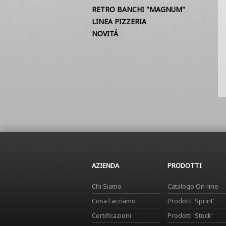
RETRO BANCHI "MAGNUM"
LINEA PIZZERIA
NOVITÁ
AZIENDA
PRODOTTI
Chi Siamo
Catalogo On-line
Cosa Facciamo
Prodotti 'Sprint'
Certificazioni
Prodotti 'Stock'