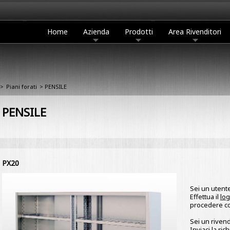
Home
Azienda
Prodotti
Area Rivenditori
>
Piani forati
> PENSILE
PENSILE
PX20
Sei un utente
Effettua il
log
procedere con
Sei un rivend
Inviaci la
rich