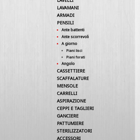
LAVELLI
LAVAMANI
ARMADI
PENSILI
Ante battenti
Ante scorrevoli
A giorno
Piani lisci
Piani forati
Angolo
CASSETTIERE
SCAFFALATURE
MENSOLE
CARRELLI
ASPIRAZIONE
CEPPI E TAGLIERI
GANCIERE
PATTUMIERE
STERILIZZATORI
ACCESSORI