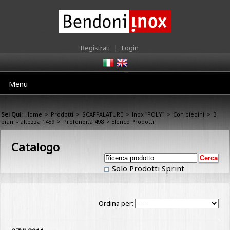
Registrati
|
Login
Menu
Sei Qui:
Home
>
Prodotti
>
SCAFFALATURE
>
Inox "POLY"
>
Con piedini
>
3
piani - altezza 1459
>
Profondità 498
> Elenco Prodotti
Catalogo
Solo Prodotti Sprint
Ordina per: