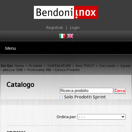
Registrati
|
Login
Menu
Sei Qui:
Home
>
Prodotti
>
SCAFFALATURE
>
Inox "POLY"
>
Con ruote
>
3 piani
- altezza 1568
>
Profondità 398
> Elenco Prodotti
Catalogo
Solo Prodotti Sprint
Ordina per: