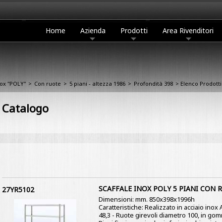
Home
Azienda
Prodotti
Area Rivenditori
nox "POLY"
>
Con ruote
>
5 piani - altezza 1986
>
Profondità 398
> Elenco Prodotti
Catalogo
SCAFFALE INOX POLY 5 PIANI CON 
27YR5102
Dimensioni: mm. 850x398x1996h
Caratteristiche: Realizzato in acciaio inox
48,3 - Ruote girevoli diametro 100, in go