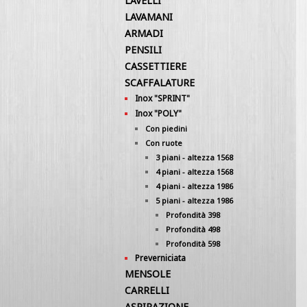
LAVELLI
LAVAMANI
ARMADI
PENSILI
CASSETTIERE
SCAFFALATURE
Inox "SPRINT"
Inox "POLY"
Con piedini
Con ruote
3 piani - altezza 1568
4 piani - altezza 1568
4 piani - altezza 1986
5 piani - altezza 1986
Profondità 398
Profondità 498
Profondità 598
Preverniciata
MENSOLE
CARRELLI
ASPIRAZIONE