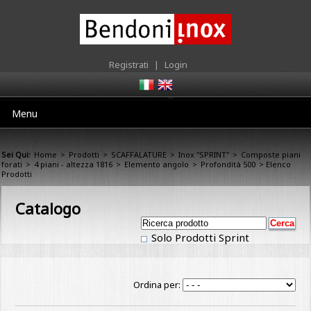
Registrati
|
Login
Menu
Sei Qui:
Home
>
Prodotti
>
SCAFFALATURE
>
Inox "SPRINT"
>
Composte piani
forati
>
4 piani - altezza 1816
>
Elemento angolo
>
Profondità 500
> Elenco
Prodotti
Catalogo
Solo Prodotti Sprint
Ordina per: