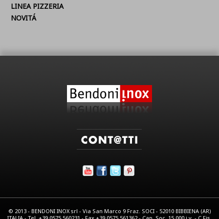
LINEA PIZZERIA
NOVITÁ
© 2013 - BENDONI INOX srl - Via San Marco 9 Fraz. SOCI - 52010 BIBBIENA (AR)
ITALIA - Tel. +39.0575.560231 - Fax +39.0575.561362 - Cap. Soc. 15.000 i.v. - C.Fis.