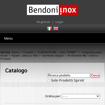
Registrati
|
Login
Menu
Sei Qui:
Home
>
Prodotti
>
SCAFFALATURE
>
Inox "SPRINT"
>
Composte piani
forati
>
4 piani - altezza 1816
>
Elemento doppio
>
Profondità 400
> Elenco
Prodotti
Catalogo
Solo Prodotti Sprint
Ordina per: