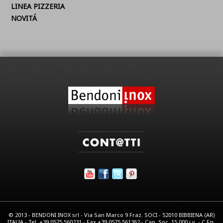
LINEA PIZZERIA
NOVITÁ
© 2013 - BENDONI INOX srl - Via San Marco 9 Fraz. SOCI - 52010 BIBBIENA (AR)
ITALIA - Tel. +39.0575.560231 - Fax +39.0575.561362 - Cap. Soc. 15.000 i.v. - C.Fis.