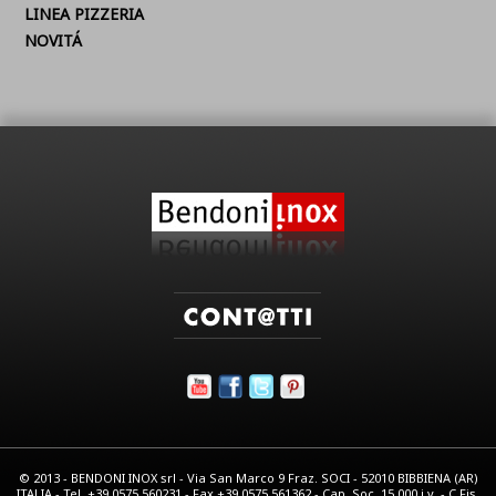
LINEA PIZZERIA
NOVITÁ
© 2013 - BENDONI INOX srl - Via San Marco 9 Fraz. SOCI - 52010 BIBBIENA (AR)
ITALIA - Tel. +39.0575.560231 - Fax +39.0575.561362 - Cap. Soc. 15.000 i.v. - C.Fis.