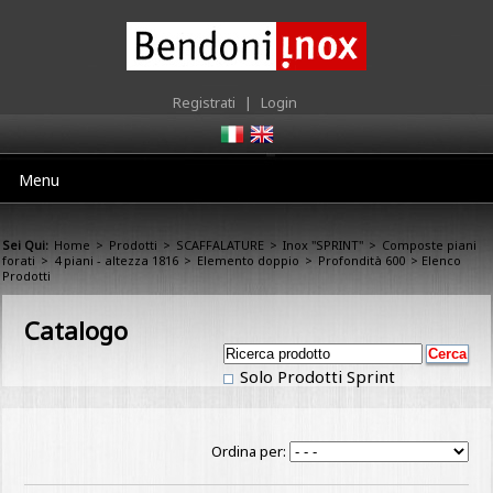
Registrati
|
Login
Menu
Sei Qui:
Home
>
Prodotti
>
SCAFFALATURE
>
Inox "SPRINT"
>
Composte piani
forati
>
4 piani - altezza 1816
>
Elemento doppio
>
Profondità 600
> Elenco
Prodotti
Catalogo
Solo Prodotti Sprint
Ordina per: