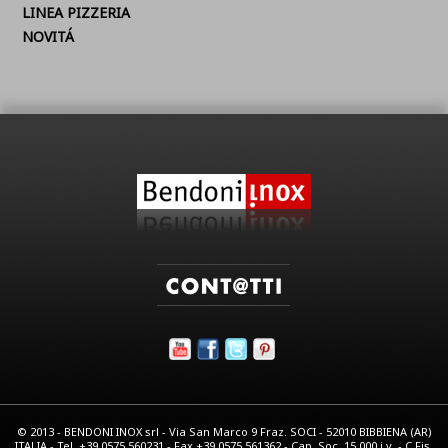
LINEA PIZZERIA
NOVITÁ
© 2013 - BENDONI INOX srl - Via San Marco 9 Fraz. SOCI - 52010 BIBBIENA (AR)
ITALIA - Tel. +39.0575.560231 - Fax +39.0575.561362 - Cap. Soc. 15.000 i.v. - C.Fis.