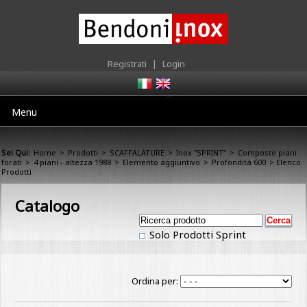
Registrati
|
Login
Menu
Sei Qui:
Home
>
Prodotti
>
SCAFFALATURE
>
Inox "SPRINT"
>
Composte piani
forati
>
4 piani - altezza 1988
>
Elemento aggiuntivo
>
Profondità 600
> Elenco
Prodotti
Catalogo
Solo Prodotti Sprint
Ordina per: