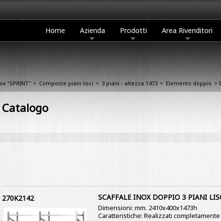
Home
Azienda
Prodotti
Area Rivenditori
nox "SPRINT"
>
Composte piani lisci
>
3 piani - altezza 1473
>
Elemento doppio
> E
Catalogo
SCAFFALE INOX DOPPIO 3 PIANI LIS
270K2142
Dimensioni: mm. 2410x400x1473h
Caratteristiche: Realizzati completamente i