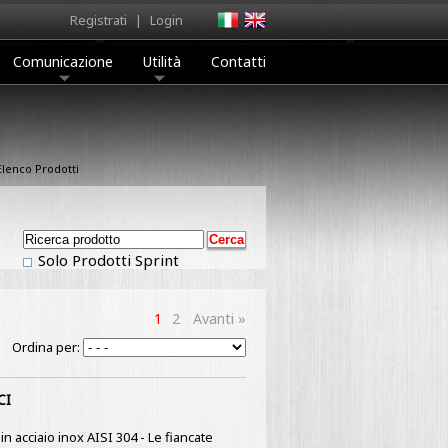
Registrati
|
Login
Comunicazione
Utilità
Contatti
lenco Prodotti
Solo Prodotti Sprint
1
2
Avanti »
Ordina per:
CI
n acciaio inox AISI 304 - Le fiancate