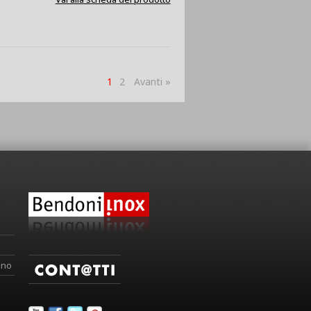
1
2
Avanti »
ino