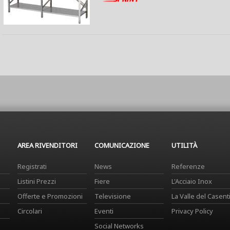
AREA RIVENDITORI
COMUNICAZIONE
UTILITÀ
Registrati
News
Referenze
Listini Prezzi
Fiere
L'Acciaio Inox
Offerte e Promozioni
Televisione
La Valle del Casent
Circolari
Eventi
Privacy Policy
Social Networks