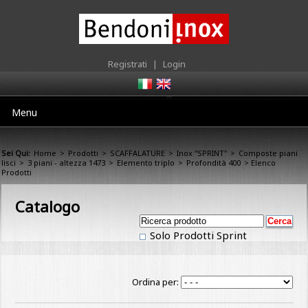
Registrati
|
Login
Menu
Sei Qui:
Home
>
Prodotti
>
SCAFFALATURE
>
Inox "SPRINT"
>
Composte piani
lisci
>
3 piani - altezza 1473
>
Elemento triplo
>
Profondità 400
> Elenco
Prodotti
Catalogo
Solo Prodotti Sprint
Ordina per: