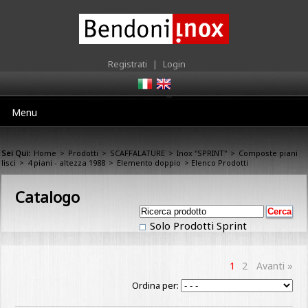
Registrati
|
Login
Menu
Sei Qui:
Home
>
Prodotti
>
SCAFFALATURE
>
Inox "SPRINT"
>
Composte piani
lisci
>
4 piani - altezza 1988
>
Elemento doppio
> Elenco Prodotti
Catalogo
Solo Prodotti Sprint
1
2
Avanti »
Ordina per: