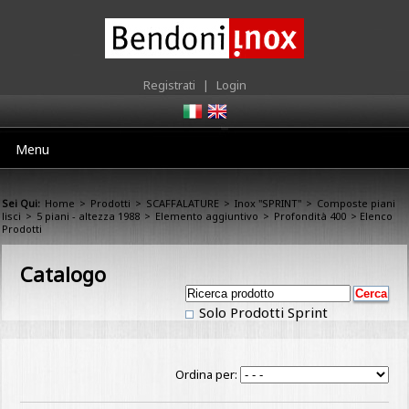
Registrati
|
Login
Menu
Sei Qui:
Home
>
Prodotti
>
SCAFFALATURE
>
Inox "SPRINT"
>
Composte piani
lisci
>
5 piani - altezza 1988
>
Elemento aggiuntivo
>
Profondità 400
> Elenco
Prodotti
Catalogo
Solo Prodotti Sprint
Ordina per: