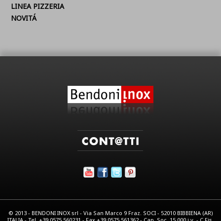
LINEA PIZZERIA
NOVITÁ
© 2013 - BENDONI INOX srl - Via San Marco 9 Fraz. SOCI - 52010 BIBBIENA (AR)
ITALIA - Tel. +39.0575.560231 - Fax +39.0575.561362 - Cap. Soc. 15.000 i.v. - C.Fis.