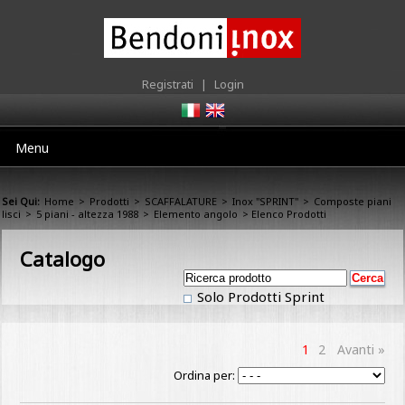
Registrati
|
Login
Menu
Sei Qui:
Home
>
Prodotti
>
SCAFFALATURE
>
Inox "SPRINT"
>
Composte piani
lisci
>
5 piani - altezza 1988
>
Elemento angolo
> Elenco Prodotti
Catalogo
Solo Prodotti Sprint
1
2
Avanti »
Ordina per: