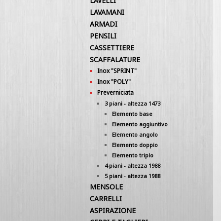
LAVELLI
LAVAMANI
ARMADI
PENSILI
CASSETTIERE
SCAFFALATURE
Inox "SPRINT"
Inox "POLY"
Preverniciata
3 piani - altezza 1473
Elemento base
Elemento aggiuntivo
Elemento angolo
Elemento doppio
Elemento triplo
4 piani - altezza 1988
5 piani - altezza 1988
MENSOLE
CARRELLI
ASPIRAZIONE