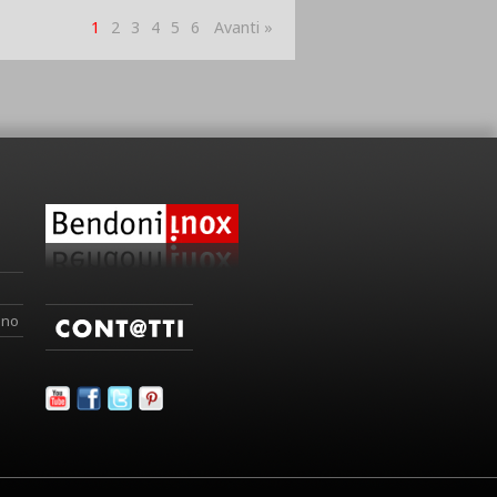
1
2
3
4
5
6
Avanti »
ino