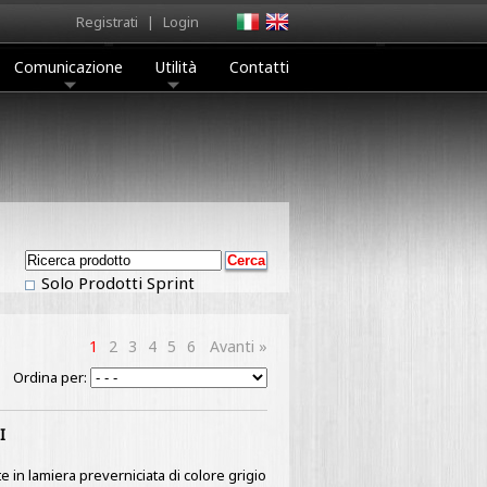
Registrati
|
Login
Comunicazione
Utilità
Contatti
Solo Prodotti Sprint
1
2
3
4
5
6
Avanti »
Ordina per:
I
e in lamiera preverniciata di colore grigio