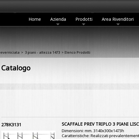
Home
Azienda
Prodotti
Area Rivenditori
reverniciata
>
3 piani - altezza 1473
> Elenco Prodotti
Catalogo
SCAFFALE PREV TRIPLO 3 PIANI LISC
278K3131
Dimensioni: mm. 3140x300x1473h
Caratteristiche: Realizzati prevalentement