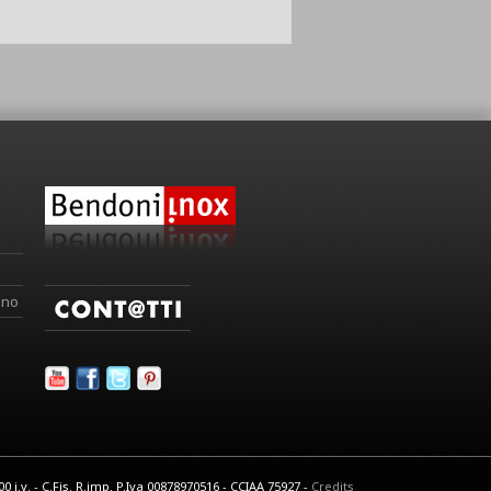
ino
 i.v. - C.Fis. R.imp. P.Iva 00878970516 - CCIAA 75927 -
Credits