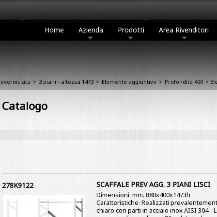
Home
Azienda
Prodotti
Area Rivenditori
reverniciata
>
3 piani - altezza 1473
>
Elemento aggiuntivo
>
Profondità 400
> El
Catalogo
SCAFFALE PREV AGG. 3 PIANI LISCI
278K9122
Dimensioni: mm. 880x400x1473h
Caratteristiche: Realizzati prevalentement
chiaro con parti in acciaio inox AISI 304 -