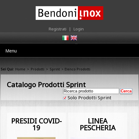
Registrati
|
Login
Menu
Sei Qui:
Home
>
Prodotti
>
Sprint
> Elenco Prodotti
Catalogo Prodotti Sprint
Solo Prodotti Sprint
PRESIDI COVID-
LINEA
19
PESCHERIA