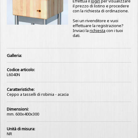
Effettua il
login
per visualizzare
il prezzo di listino e procedere
con la richiesta di ordinazione.
Sei un rivenditore e vuoi
effettuare la registrazione?
Inviaci la
richiesta
con i tuoi
dati.
Galleria:
Codice articolo:
L6040N
Caratteristiche:
Ceppo a tasselli di robinia - acacia
Dimensioni:
mm. 600x400x300
Unità di misura:
NR