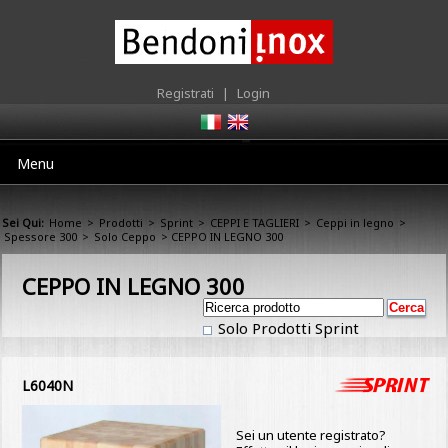
Registrati
|
Login
Menu
Sei Qui:
Home
>
Prodotti
>
Sprint
>
CEPPI E TAGLIERI
>
Ceppi in legno
>
Spessore 300
>
Solo Ceppo
> CEPPO IN LEGNO 300
CEPPO IN LEGNO 300
Solo Prodotti Sprint
L6040N
Sei un utente registrato?