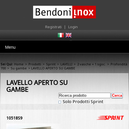
Registrati
|
Login
Menu
Sei Qui:
Home
>
Prodotti
>
Sprint
>
LAVELLI
>
2 vasche + 1 sgoc.
>
Profondità
700
>
Su gambe
> LAVELLO APERTO SU GAMBE
LAVELLO APERTO SU
GAMBE
Solo Prodotti Sprint
10518S9