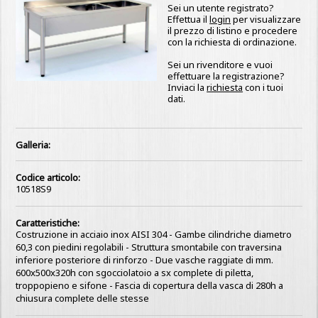
Sei un utente registrato?
Effettua il
login
per visualizzare
il prezzo di listino e procedere
con la richiesta di ordinazione.
Sei un rivenditore e vuoi
effettuare la registrazione?
Inviaci la
richiesta
con i tuoi
dati.
Galleria:
Codice articolo:
10518S9
Caratteristiche:
Costruzione in acciaio inox AISI 304 - Gambe cilindriche diametro
60,3 con piedini regolabili - Struttura smontabile con traversina
inferiore posteriore di rinforzo - Due vasche raggiate di mm.
600x500x320h con sgocciolatoio a sx complete di piletta,
troppopieno e sifone - Fascia di copertura della vasca di 280h a
chiusura complete delle stesse