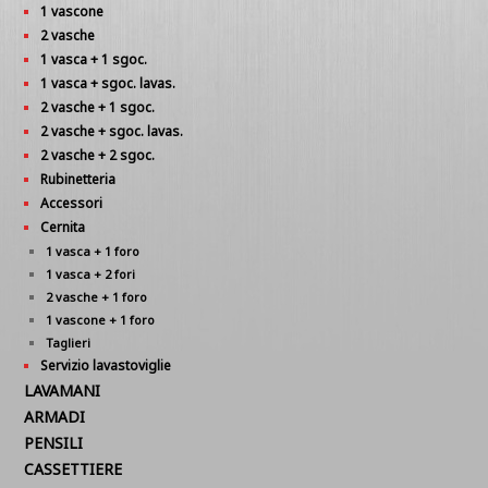
1 vascone
2 vasche
1 vasca + 1 sgoc.
1 vasca + sgoc. lavas.
2 vasche + 1 sgoc.
2 vasche + sgoc. lavas.
2 vasche + 2 sgoc.
Rubinetteria
Accessori
Cernita
1 vasca + 1 foro
1 vasca + 2 fori
2 vasche + 1 foro
1 vascone + 1 foro
Taglieri
Servizio lavastoviglie
LAVAMANI
ARMADI
PENSILI
CASSETTIERE