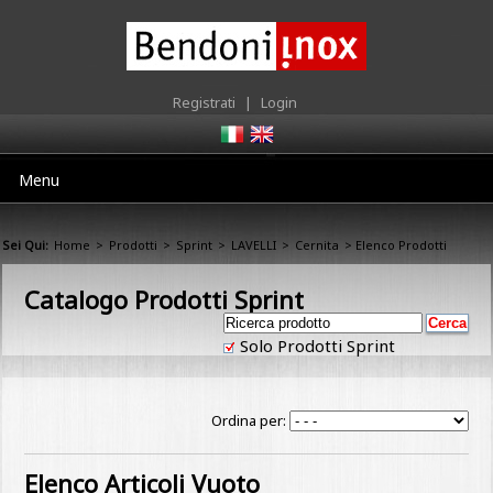
Registrati
|
Login
Menu
Sei Qui:
Home
>
Prodotti
>
Sprint
>
LAVELLI
>
Cernita
> Elenco Prodotti
Catalogo Prodotti Sprint
Solo Prodotti Sprint
Ordina per:
Elenco Articoli Vuoto